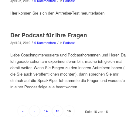
/
/
April 25, 2019
0 Kommentare
in
Podcast
Hier können Sie sich den Antreiber-Test herunterladen:
Der Podcast für Ihre Fragen
/
/
April 24, 2019
0 Kommentare
in
Podcast
Liebe Coachinginteressierte und Podcasthörerinnen und Hörer. Da
ich gerade schon am experimentieren bin, mache ich gleich mal
damit weiter. Wenn Sie Fragen zu den inneren Antreibern haben (
die Sie auch veröffentlichen möchten), dann sprechen Sie mir
einfach auf die SpeakPipe. Ich sammle die Fragen und werde sie
in einer Podcastfolge alle beantworten.
«
‹
14
15
16
Seite 16 von 16